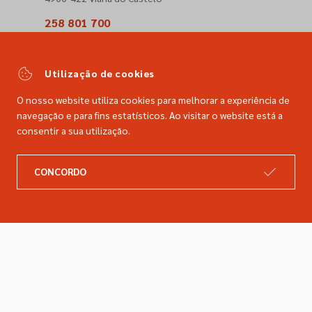
258 801 700
(Chamada para a rede fixa nacional)
comercial@dimacer.com
Utilização de cookies
O nosso website utiliza cookies para melhorar a experiência de
navegação e para fins estatísticos. Ao visitar o website está a
consentir a sua utilização.
A DIMACER
INFORMAÇÕES LEGAIS
CONCORDO
Catálogo
Resolução de litígios
Retomas
Livro de reclamações
Marcas
Política de privacidade
Empresa
Política de cookies
Contactos
Entregas e devoluções