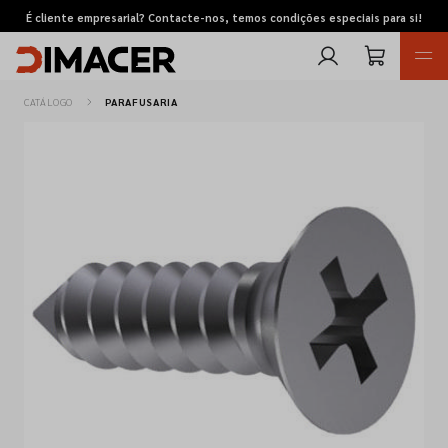
É cliente empresarial? Contacte-nos, temos condições especiais para si!
CATÁLOGO
PARAFUSARIA
Retomas
Pedidos de cotação
Marcas
Favoritos