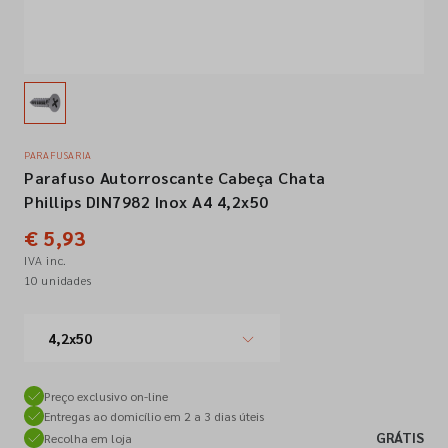
Empresa
Contactos
PARAFUSARIA
Parafuso Autorroscante Cabeça Chata
Siga-nos nas redes sociais
Phillips DIN7982 Inox A4 4,2x50
€ 5,93
IVA inc.
10 unidades
4,2x50
Preço exclusivo on-line
Entregas ao domicílio em 2 a 3 dias úteis
GRÁTIS
Recolha em loja