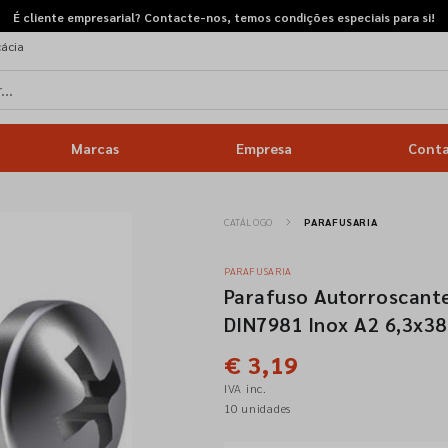
É cliente empresarial? Contacte-nos, temos condições especiais para si!
cácia
Marcas
Empresa
Cont
CATÁLOGO
PARAFUSARIA
PARAFUSARIA
Parafuso Autorroscante
DIN7981 Inox A2 6,3x38
€ 3,19
IVA inc.
10 unidades