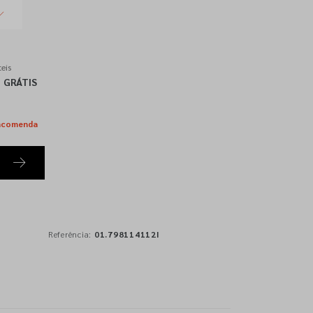
eis
GRÁTIS
ncomenda
Referência:
01.798114112I