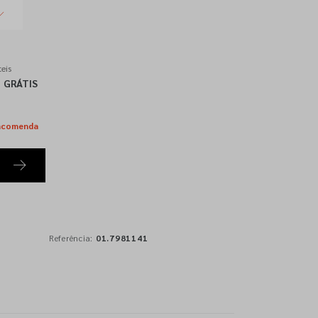
eis
GRÁTIS
ncomenda
Referência:
01.7981141