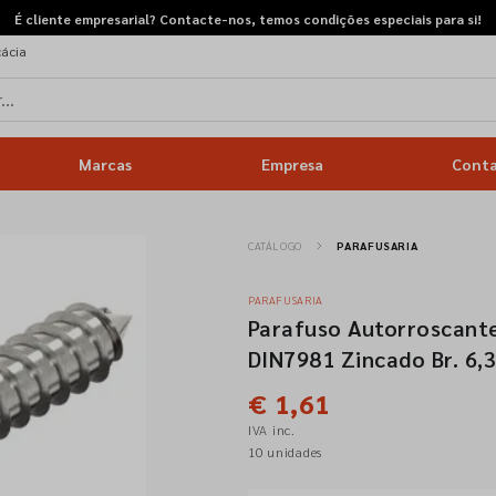
É cliente empresarial? Contacte-nos, temos condições especiais para si!
cácia
Marcas
Empresa
Cont
CATÁLOGO
PARAFUSARIA
PARAFUSARIA
Parafuso Autorroscante
DIN7981 Zincado Br. 6,
€ 1,61
IVA inc.
10 unidades