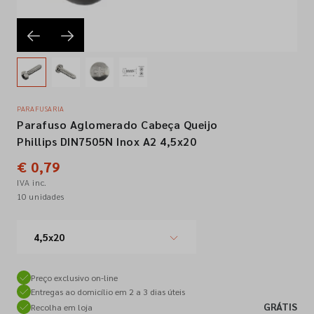
Empresa
Contactos
PARAFUSARIA
Parafuso Aglomerado Cabeça Queijo
Siga-nos nas redes sociais
Phillips DIN7505N Inox A2 4,5x20
€ 0,79
IVA inc.
10 unidades
4,5x20
Preço exclusivo on-line
Entregas ao domicílio em 2 a 3 dias úteis
GRÁTIS
Recolha em loja