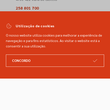
258 801 700
(Chamada para a rede fixa nacional)
comercial@dimacer.com
Utilização de cookies
O nosso website utiliza cookies para melhorar a experiência de
navegação e para fins estatísticos. Ao visitar o website está a
consentir a sua utilização.
A DIMACER
INFORMAÇÕES LEGAIS
CONCORDO
Catálogo
Resolução de litígios
Retomas
Livro de reclamações
Marcas
Política de privacidade
Empresa
Política de cookies
Contactos
Entregas e devoluções