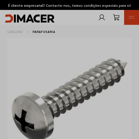
É cliente empresarial? Contacte-nos, temos condições especiais para si!
CATÁLOGO
PARAFUSARIA
Retomas
Pedidos de cotação
Marcas
Favoritos