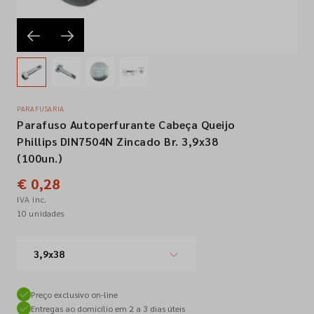
Empresa
Contactos
PARAFUSARIA
Parafuso Autoperfurante Cabeça Queijo
Siga-nos nas redes sociais
Phillips DIN7504N Zincado Br. 3,9x38
(100un.)
€ 0,28
IVA inc.
10 unidades
3,9x38
Preço exclusivo on-line
Entregas ao domicílio em 2 a 3 dias úteis