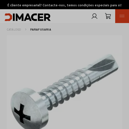
É cliente empresarial? Contacte-nos, temos condições especiais para si!
CATÁLOGO
PARAFUSARIA
Retomas
Pedidos de cotação
Marcas
Favoritos