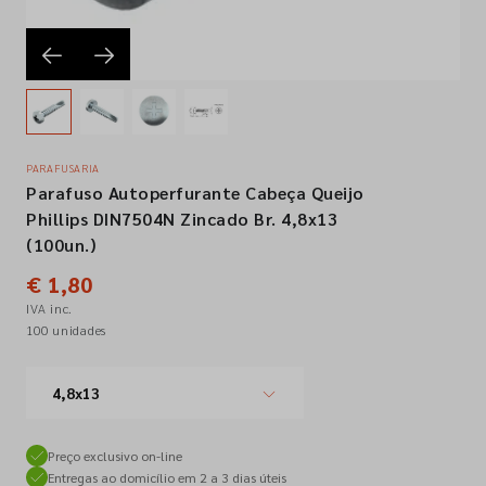
Empresa
Contactos
PARAFUSARIA
Parafuso Autoperfurante Cabeça Queijo
Siga-nos nas redes sociais
Phillips DIN7504N Zincado Br. 4,8x13
(100un.)
€ 1,80
IVA inc.
100 unidades
4,8x13
Preço exclusivo on-line
Entregas ao domicílio em 2 a 3 dias úteis