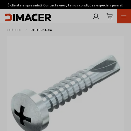
É cliente empresarial? Contacte-nos, temos condições especiais para si!
CATÁLOGO
PARAFUSARIA
Retomas
Pedidos de cotação
Marcas
Favoritos