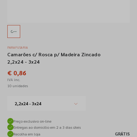
Empresa
Contactos
PARAFUSARIA
Camarões c/ Rosca p/ Madeira Zincado
Siga-nos nas redes sociais
2,2x24 - 3x24
€ 0,86
IVA inc.
10 unidades
2,2x24 - 3x24
Preço exclusivo on-line
Entregas ao domicílio em 2 a 3 dias úteis
GRÁTIS
Recolha em loja