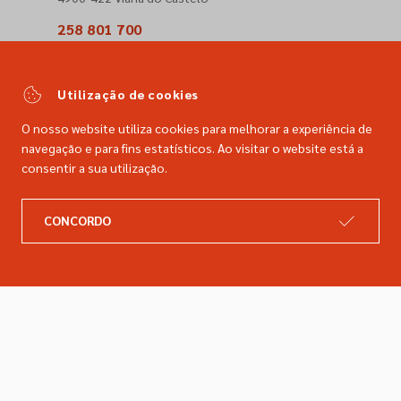
258 801 700
(Chamada para a rede fixa nacional)
comercial@dimacer.com
Utilização de cookies
O nosso website utiliza cookies para melhorar a experiência de
navegação e para fins estatísticos. Ao visitar o website está a
consentir a sua utilização.
A DIMACER
INFORMAÇÕES LEGAIS
CONCORDO
Catálogo
Resolução de litígios
Retomas
Livro de reclamações
Marcas
Política de privacidade
Empresa
Política de cookies
Contactos
Entregas e devoluções