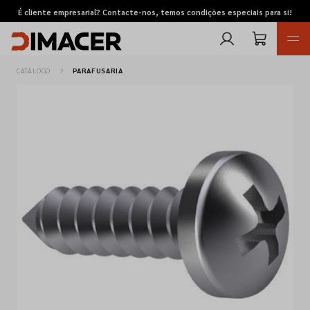
É cliente empresarial? Contacte-nos, temos condições especiais para si!
CATÁLOGO
PARAFUSARIA
Retomas
Pedidos de cotação
Marcas
Favoritos