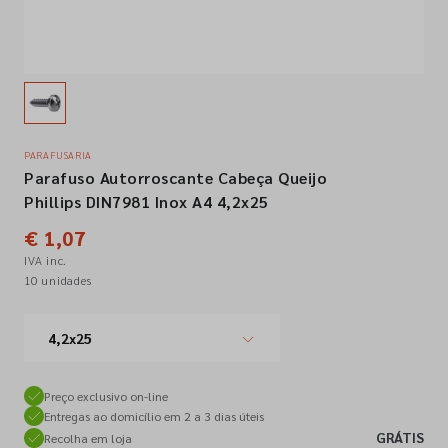
Empresa
Contactos
PARAFUSARIA
Parafuso Autorroscante Cabeça Queijo
Siga-nos nas redes sociais
Phillips DIN7981 Inox A4 4,2x25
€ 1,07
IVA inc.
10 unidades
4,2x25
Preço exclusivo on-line
Entregas ao domicílio em 2 a 3 dias úteis
GRÁTIS
Recolha em loja