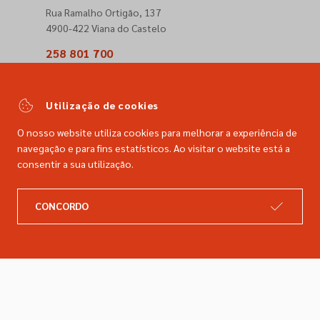
Rua Ramalho Ortigão, 137
4900-422 Viana do Castelo
258 801 700
(Chamada para a rede fixa nacional)
comercial@dimacer.com
Utilização de cookies
O nosso website utiliza cookies para melhorar a experiência de
navegação e para fins estatísticos. Ao visitar o website está a
consentir a sua utilização.
A DIMACER
INFORMAÇÕES LEGAIS
CONCORDO
Catálogo
Resolução de litígios
Retomas
Livro de reclamações
Marcas
Política de privacidade
Empresa
Política de cookies