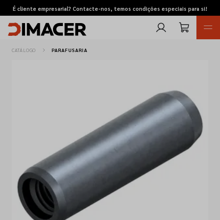
É cliente empresarial? Contacte-nos, temos condições especiais para si!
CATÁLOGO
PARAFUSARIA
Retomas
Pedidos de cotação
Marcas
Favoritos