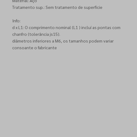
Material: Aço
Tratamento sup.: Sem tratamento de superficie
Info:
d x L1: O comprimento nominal (L1 ) incluí as pontas com
chanfro (tolerância js15).
diâmetros inferiores a M6, os tamanhos podem variar
consoante o fabricante