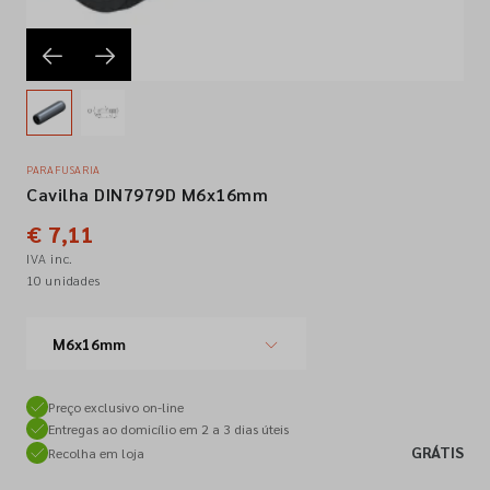
Empresa
Contactos
PARAFUSARIA
Cavilha DIN7979D M6x16mm
Siga-nos nas redes sociais
€ 7,11
IVA inc.
10 unidades
M6x16mm
Preço exclusivo on-line
Entregas ao domicílio em 2 a 3 dias úteis
GRÁTIS
Recolha em loja