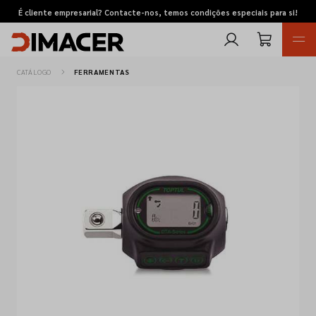
É cliente empresarial? Contacte-nos, temos condições especiais para si!
CATÁLOGO
FERRAMENTAS
Retomas
Pedidos de cotação
Marcas
Favoritos