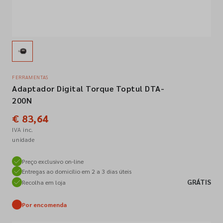
Empresa
Contactos
FERRAMENTAS
Adaptador Digital Torque Toptul DTA-
Siga-nos nas redes sociais
200N
€ 83,64
IVA inc.
unidade
Preço exclusivo on-line
Entregas ao domicílio em 2 a 3 dias úteis
GRÁTIS
Recolha em loja
Por encomenda