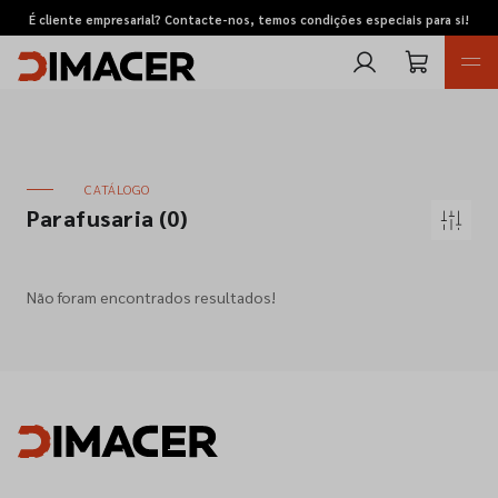
É cliente empresarial? Contacte-nos, temos condições especiais para si!
CATÁLOGO
Parafusaria
(0)
Retomas
Não foram encontrados resultados!
Pedidos de cotação
Marcas
Favoritos