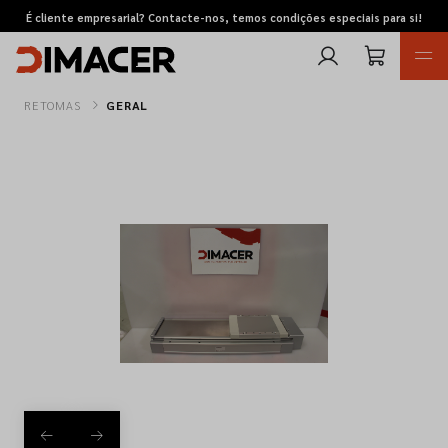
É cliente empresarial? Contacte-nos, temos condições especiais para si!
RETOMAS
GERAL
Retomas
Pedidos de cotação
Marcas
Favoritos