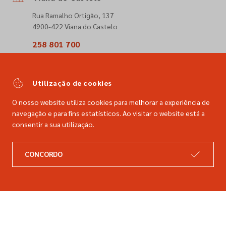
Rua Ramalho Ortigão, 137
4900-422 Viana do Castelo
258 801 700
(Chamada para a rede fixa nacional)
comercial@dimacer.com
Utilização de cookies
O nosso website utiliza cookies para melhorar a experiência de
navegação e para fins estatísticos. Ao visitar o website está a
consentir a sua utilização.
A DIMACER
INFORMAÇÕES LEGAIS
Catálogo
Resolução de litígios
CONCORDO
Retomas
Livro de reclamações
Marcas
Política de privacidade
Empresa
Política de cookies