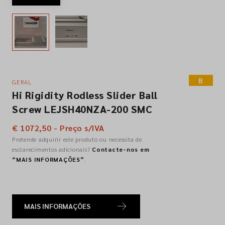
Empresa
Contactos
B
GERAL
Siga-nos nas redes sociais
Hi Rigidity Rodless Slider Ball
Screw LEJSH40NZA-200 SMC
€ 1072,50 - Preço s/IVA
Pretende adquirir este produto ou necessita de
esclarecimentos adicionais?
Contacte-nos em
“MAIS INFORMAÇÕES”
.
MAIS INFORMAÇÕES